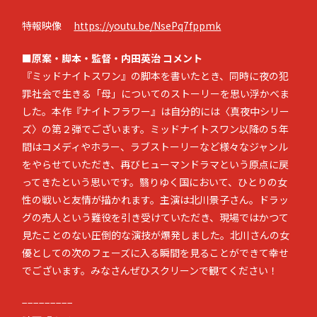
特報映像
https://youtu.be/NsePq7fppmk
■原案・脚本・監督・内田英治 コメント
『ミッドナイトスワン』の脚本を書いたとき、同時に夜の犯
罪社会で生きる「母」についてのストーリーを思い浮かべま
した。本作『ナイトフラワー』は自分的には〈真夜中シリー
ズ〉の第２弾でございます。ミッドナイトスワン以降の５年
間はコメディやホラー、ラブストーリーなど様々なジャンル
をやらせていただき、再びヒューマンドラマという原点に戻
ってきたという思いです。翳りゆく国において、ひとりの女
性の戦いと友情が描かれます。主演は北川景子さん。ドラッ
グの売人という難役を引き受けていただき、現場ではかつて
見たことのない圧倒的な演技が爆発しました。北川さんの女
優としての次のフェーズに入る瞬間を見ることができて幸せ
でございます。みなさんぜひスクリーンで観てください！
−−−−−−−−−