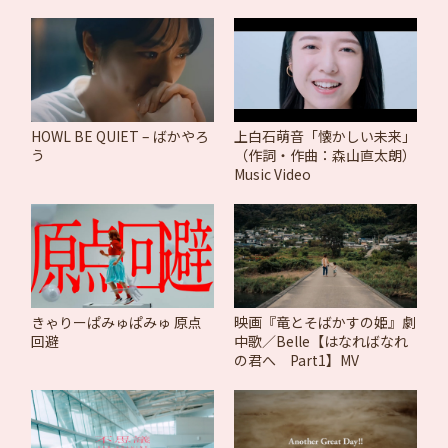
HOWL BE QUIET – ばかやろ
上白石萌音「懐かしい未来」
う
（作詞・作曲：森山直太朗）
Music Video
きゃりーぱみゅぱみゅ 原点
映画『竜とそばかすの姫』劇
回避
中歌／Belle【はなればなれ
の君へ Part1】MV