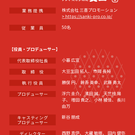
株式会社 三喜プロモーション
業 務 提 携
> https://sanki-pro.co.jp/
50名
従 業 員
【役員・プロデューサー】
小暮 広宣
代表取締役社長
大豆生田 拓人、 市岡 長純
取 締 役
勝俣 円、 餘吾 英幸、 武藤 勇太
執 行 役 員
浮穴 圭介、 濱田 誠、 天竺桂 陽
プロデューサー
子、 増田 貴之、 小林 綾佳、 長川
由万
新谷 朋成
キャスティング
プロデューサー
西野 真伊、 大藏 敏樹、 田内 健弥
ディレクター