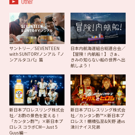
Other
サントリー／SEVENTEEN
日本内航海運組合総連合会／
with SUNTORYノンアル『ノ
【冒険！内航船！】 さぁ、
ンアルタコパ』篇
きみの知らない船の世界へ出
航しよう！
新日本プロレスリング株式会
新日本プロレスリング株式会
社／お酢の景色を変える！
社／カンタン酢™×新日本プ
「カンタン酢™」×新日本プ
ロレス！棚橋弘至&矢野 通vs
ロレス コラボCMーJust 5
津川ナイス兄弟
Guys編―