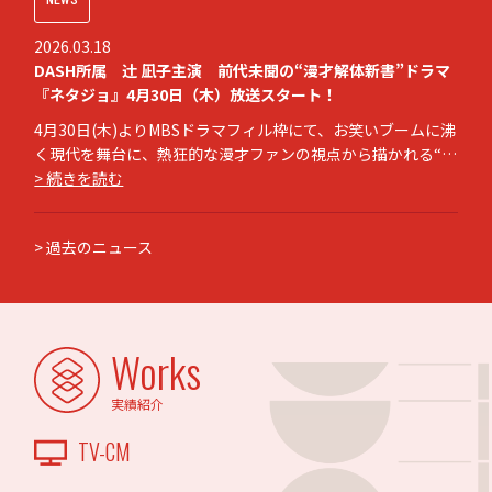
2026.03.18
DASH所属 辻󠄀 凪子主演 前代未聞の“漫才解体新書”ドラマ
『ネタジョ』4月30日（木）放送スタート！
4月30日(木)よりMBSドラマフィル枠にて、お笑いブームに沸
く現代を舞台に、熱狂的な漫才ファンの視点から描かれる“漫
才解体新書”ドラマ『ネタジョ』の放送が決定しました。 本
> 続きを読む
作は、お笑いブームに沸く現代を舞台に、漫才の構造や手法
にまで踏み込んで分析する熱狂的なファン、通称「ネタジョ
> 過去のニュース
」の視点から描かれ
Works
実績紹介
TV-CM