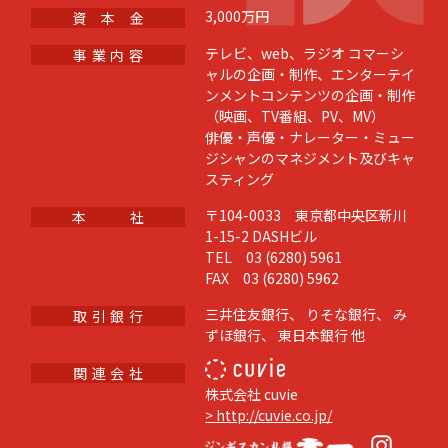
3,000万円
資 本 金
テレビ、web、ラジオ コマーシ
事 業 内 容
ャルの企画・制作、エンターテイ
ンメントコンテンツの企画・制作
（映画、TV番組、PV、MV）
俳優・声優・ナレーター・ミュー
ジシャンのマネジメント及びキャ
スティング
〒104-0033 東京都中央区新川
本 社
1-15-2 DASHビル
TEL 03 (6280) 5961
FAX 03 (6280) 5962
三井住友銀行、 りそな銀行、 み
取 引 銀 行
ずほ銀行、 東日本銀行 他
関 連 会 社
株式会社 cuvie
> http://cuvie.co.jp/