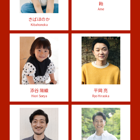
飴
Ame
きばほのか
Kibahonoka
添谷 陽織
平岡 亮
Hiori Soeya
Ryo Hiraoka