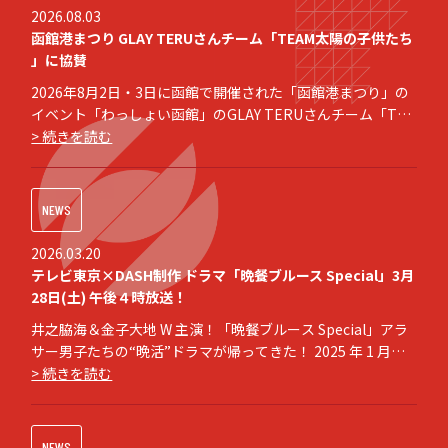
2026.08.03
函館港まつり GLAY TERUさんチーム「TEAM太陽の子供たち
」に協賛
2026年8月2日・3日に函館で開催された「函館港まつり」の
イベント「わっしょい函館」のGLAY TERUさんチーム「TEA
M太陽の子供たち」にDASH ジンギスカン札幌 大一がブロン
> 続きを読む
ズパートナーとして協賛しました。 函館港まつりオフィシャ
ルサイト TEAM太陽の子供たちオフィシャルサイト
NEWS
2026.03.20
テレビ東京×DASH制作 ドラマ「晩餐ブルース Special」3月
28日(土) 午後４時放送！
井之脇海＆金子大地 W 主演！「晩餐ブルース Special」アラ
サー男子たちの“晩活”ドラマが帰ってきた！ 2025 年 1 ⽉ク
ールに放送された連続ドラマ「晩餐ブルース」。 ドラマディ
> 続きを読む
レクターとして⽇々忙殺されながらテレビ局 で働く⽥窪優太
、料理⼈という夢を叶えたものの退職しニート⽣活を送る佐
藤
NEWS