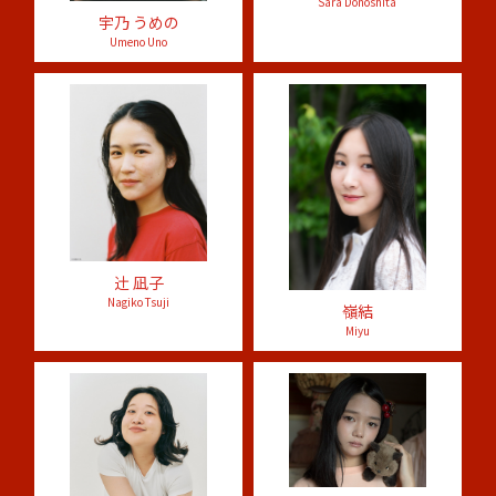
Sara Donoshita
宇乃 うめの
Umeno Uno
辻󠄀 凪⼦
Nagiko Tsuji
嶺結
Miyu