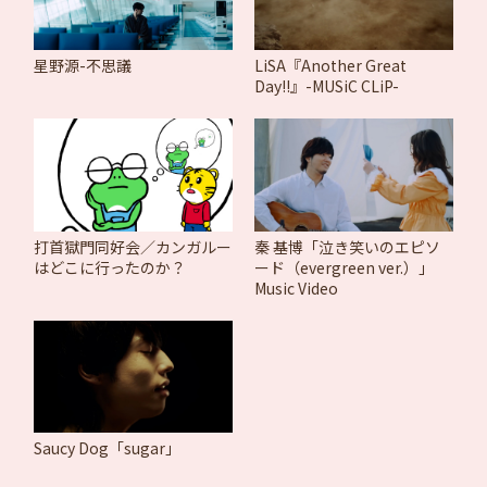
星野源-不思議
LiSA『Another Great
Day!!』-MUSiC CLiP-
打首獄門同好会／カンガルー
秦 基博「泣き笑いのエピソ
はどこに行ったのか？
ード（evergreen ver.）」
Music Video
Saucy Dog「sugar」