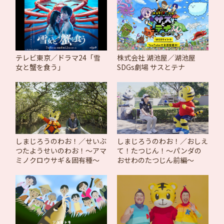
テレビ東京／ドラマ24「雪
株式会社 湖池屋／湖池屋
女と蟹を食う」
SDGs劇場 サスとテナ
しまじろうのわお！／せいぶ
しまじろうのわお！／おしえ
つたようせいのわお！～アマ
て！たつじん！～パンダの
ミノクロウサギ＆固有種～
おせわのたつじん前編～