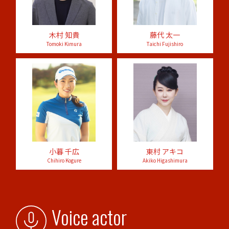
⽊村 知貴
藤代 太一
Tomoki Kimura
Taichi Fujishiro
小暮 千広
東村 アキコ
Chihiro Kogure
Akiko Higashimura
Voice actor