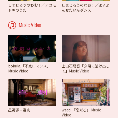
しまじろうのわお！／よよよ
しまじろうのわお！／アユモ
んせだいんダンス
ドキのうた
Music Video
bokula.「不完ロマンス」
上白石萌音「夕陽に溶け出し
Music Video
て」Music Video
星野源 – 喜劇
wacci 『恋だろ』 Music
Video