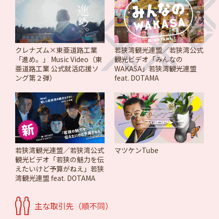
クレナズム×東亜道路工業
若狭湾観光連盟／若狭湾公式
「進め。」 Music Video（東
観光ビデオ「みんなの
亜道路工業 公式就活応援ソ
WAKASA」若狭湾観光連盟
ング第２弾）
feat. DOTAMA
若狭湾観光連盟／若狭湾公式
マツケンTube
観光ビデオ「若狭の魅力を伝
えたいけど予算がねえ」若狭
湾観光連盟 feat. DOTAMA
主な取引先（順不同）