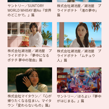
サントリー／SUNTORY
株式会社湖池屋／湖池屋 プ
WORLD WHISKY 碧Ao『世界
ライドポテト 「渚の夢中」
のどこかで。』篇
篇
株式会社湖池屋／湖池屋 プ
株式会社湖池屋／湖池屋 プ
ライドポテト 「夢中になる
ライドポテト 「ムチュウ
ポテチ 夢中の理由」篇
人」篇
株式会社マイタウン／『心が
サントリー／ほろよい『夢中
帰りたくなる住まい。マイタ
がはじまる。』篇
ウン「変わらないもの」篇』